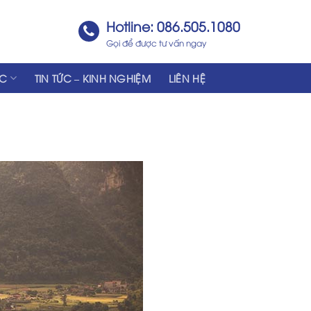
Hotline: 086.505.1080
Gọi để được tư vấn ngay
ÁC
TIN TỨC – KINH NGHIỆM
LIÊN HỆ