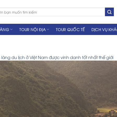
HÀNG
TOUR NỘI ĐỊA
TOUR QUỐC TẾ
DỊCH VỤ KH
 làng du lịch ở Việt Nam được vinh danh tốt nhất thế giới