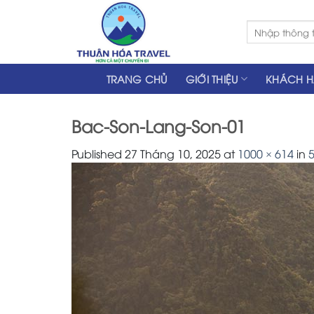
Skip
to
Tìm
kiếm:
content
TRANG CHỦ
GIỚI THIỆU
KHÁCH 
Bac-Son-Lang-Son-01
Published
27 Tháng 10, 2025
at
1000 × 614
in
5