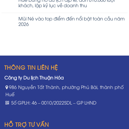
khách, lập kỷ lục về doanh thu
Mũi Né vào top điểm đến nổi bật toàn cầu năm
2026
THÔNG TIN LIÊN HỆ
Công ty Du lịch Thuận Hóa
986 Nguyễn Tất Thành, phường Phú Bài, thành phố
Huế
Số GPLH: 46 – 0010/2022SDL – GP LHND
HỖ TRỢ TƯ VẤN