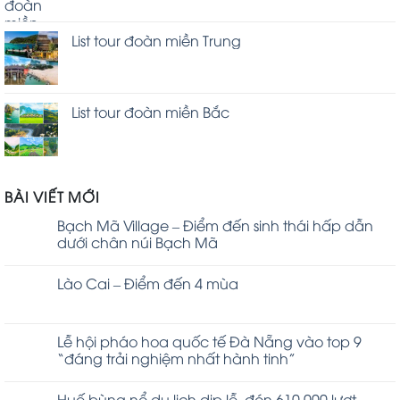
List tour đoàn miền Trung
List tour đoàn miền Bắc
BÀI VIẾT MỚI
Bạch Mã Village – Điểm đến sinh thái hấp dẫn
dưới chân núi Bạch Mã
Lào Cai – Điểm đến 4 mùa
Lễ hội pháo hoa quốc tế Đà Nẵng vào top 9
“đáng trải nghiệm nhất hành tinh”
Huế bùng nổ du lịch dịp lễ, đón 610.000 lượt