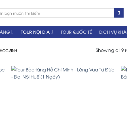
HÀNG
TOUR NỘI ĐỊA
TOUR QUỐC TẾ
DỊCH VỤ KH
Showing all 9 r
HỌC SINH