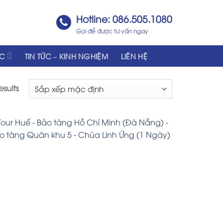
Hotline: 086.505.1080
Gọi để được tư vấn ngay
ÁC
TIN TỨC – KINH NGHIỆM
LIÊN HỆ
esults