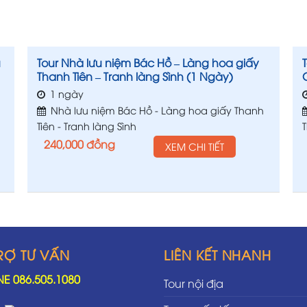
u
Tour Nhà lưu niệm Bác Hồ – Làng hoa giấy
Thanh Tiên – Tranh làng Sình (1 Ngày)
1 ngày
Nhà lưu niệm Bác Hồ - Làng hoa giấy Thanh
a
Tiên - Tranh làng Sình
240,000
đồng
XEM CHI TIẾT
RỢ TƯ VẤN
LIÊN KẾT NHANH
NE 086.505.1080
Tour nội địa