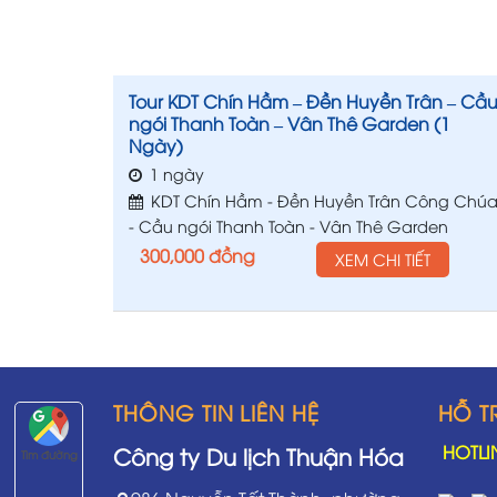
Tour KDT Chín Hầm – Đền Huyền Trân – Cầ
ngói Thanh Toàn – Vân Thê Garden (1
Ngày)
1 ngày
KDT Chín Hầm - Đền Huyền Trân Công Chú
- Cầu ngói Thanh Toàn - Vân Thê Garden
300,000
đồng
XEM CHI TIẾT
THÔNG TIN LIÊN HỆ
HỖ T
HOTLI
Công ty Du lịch Thuận Hóa
Tìm đường