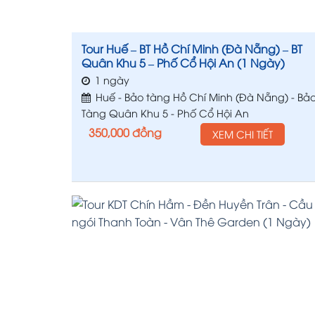
Tour Huế – BT Hồ Chí Minh (Đà Nẵng) – BT
Quân Khu 5 – Phố Cổ Hội An (1 Ngày)
1 ngày
Huế - Bảo tàng Hồ Chí Minh (Đà Nẵng) - Bả
Tàng Quân Khu 5 - Phố Cổ Hội An
350,000
đồng
XEM CHI TIẾT