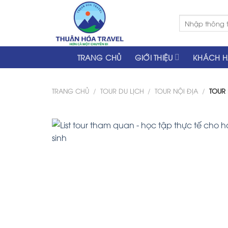
Skip
to
Tìm
kiếm:
content
TRANG CHỦ
GIỚI THIỆU
KHÁCH 
TRANG CHỦ
/
TOUR DU LỊCH
/
TOUR NỘI ĐỊA
/
TOUR 