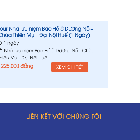
Tour Nhà lưu niệm Bác Hồ ở Dương Nỗ –
Chùa Thiên Mụ – Đại Nội Huế (1 Ngày)
1 ngày
Nhà lưu niệm Bác Hồ ở Dương Nỗ - Chùa
Thiên Mụ - Đại Nội Huế
225,000
đồng
XEM CHI TIẾT
LIÊN KẾT VỚI CHÚNG TÔI