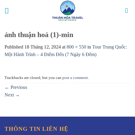
Skip
to
content
ảnh thuận hoá (1)-min
Published
18 Tháng 12, 2024
at
800 × 550
in
Tour Trung Quốc:
Một Hành Trình – 4 Điểm Đến (7 Ngày 6 Đêm)
Trackbacks are closed, but you can
post a comment
.
←
Previous
Next
→
THÔNG TIN LIÊN HỆ