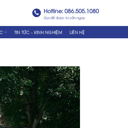
Hotline: 086.505.1080
Gọi để được tư vấn ngay
ÁC
TIN TỨC – KINH NGHIỆM
LIÊN HỆ