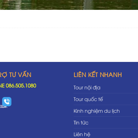
RỢ TƯ VẤN
LIÊN KẾT NHANH
NE 086.505.1080
Tour nội địa
Tour quốc tế
Kinh nghiệm du lịch
Tin tức
Liên hệ