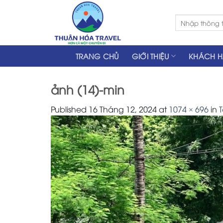
Skip
to
Tìm
kiếm:
content
TRANG CHỦ
GIỚI THIỆU
KHÁCH 
ảnh (14)-min
Published
16 Tháng 12, 2024
at
1074 × 696
in
T