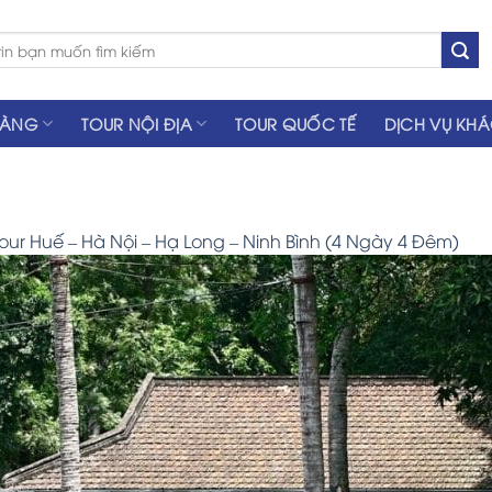
HÀNG
TOUR NỘI ĐỊA
TOUR QUỐC TẾ
DỊCH VỤ KH
our Huế – Hà Nội – Hạ Long – Ninh Bình (4 Ngày 4 Đêm)