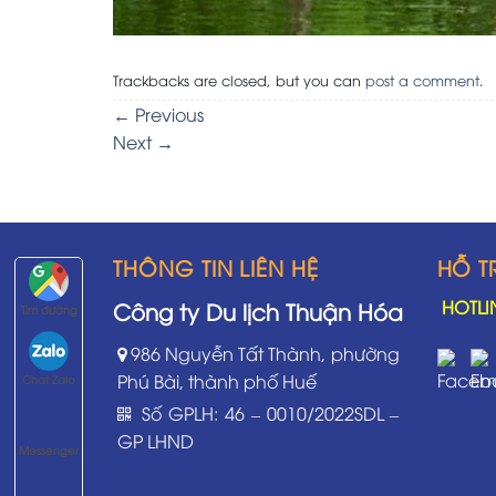
Trackbacks are closed, but you can
post a comment
.
←
Previous
Next
→
THÔNG TIN LIÊN HỆ
HỖ T
HOTLI
Công ty Du lịch Thuận Hóa
Tìm đường
986 Nguyễn Tất Thành, phường
Phú Bài, thành phố Huế
Chat Zalo
Số GPLH: 46 – 0010/2022SDL –
GP LHND
Messenger