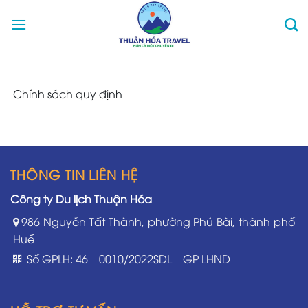
Skip
to
content
Chính sách quy định
THÔNG TIN LIÊN HỆ
Công ty Du lịch Thuận Hóa
986 Nguyễn Tất Thành, phường Phú Bài, thành phố
Huế
Số GPLH: 46 – 0010/2022SDL – GP LHND