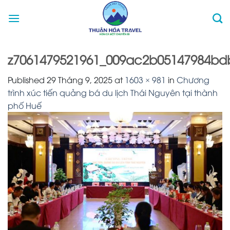
Skip
to
content
z7061479521961_009ac2b05147984bd
Published
29 Tháng 9, 2025
at
1603 × 981
in
Chương
trình xúc tiến quảng bá du lịch Thái Nguyên tại thành
phố Huế