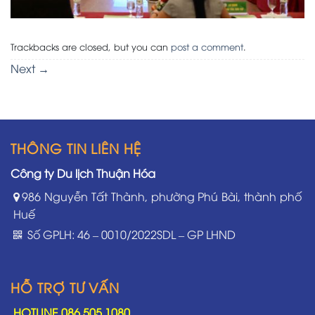
Trackbacks are closed, but you can
post a comment
.
Next
→
THÔNG TIN LIÊN HỆ
Công ty Du lịch Thuận Hóa
986 Nguyễn Tất Thành, phường Phú Bài, thành phố
Huế
Số GPLH: 46 – 0010/2022SDL – GP LHND
HỖ TRỢ TƯ VẤN
HOTLINE 086.505.1080