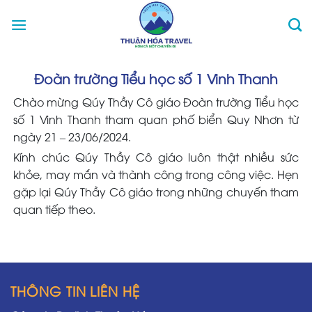
Skip
to
content
Đoàn trường Tiểu học số 1 Vinh Thanh
Chào mừng Qúy Thầy Cô giáo Đoàn trường Tiểu học
số 1 Vinh Thanh tham quan phố biển Quy Nhơn từ
ngày 21 – 23/06/2024.
Kính chúc Qúy Thầy Cô giáo luôn thật nhiều sức
khỏe, may mắn và thành công trong công việc. Hẹn
gặp lại Qúy Thầy Cô giáo trong những chuyến tham
quan tiếp theo.
THÔNG TIN LIÊN HỆ