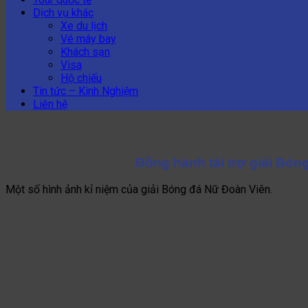
Dịch vụ khác
Xe du lịch
Vé máy bay
Khách sạn
Visa
Hộ chiếu
Tin tức – Kinh Nghiệm
Liên hệ
Đồng hành tài trợ giải Bó
Một số hình ảnh kỉ niệm của giải Bóng đá Nữ Đoàn Viên.