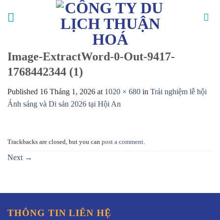
Skip
to
content
Image-ExtractWord-0-Out-9417-
1768442344 (1)
Published
16 Tháng 1, 2026
at
1020 × 680
in
Trải nghiệm lễ hội
Ánh sáng và Di sản 2026 tại Hội An
Trackbacks are closed, but you can
post a comment
.
Next
→
THÔNG TIN LIÊN HỆ