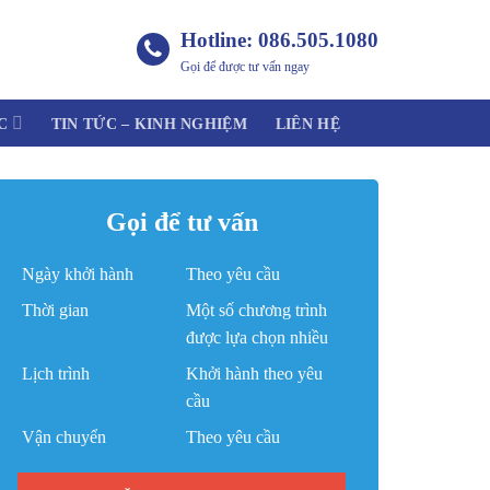
Hotline: 086.505.1080
Gọi để được tư vấn ngay
C
TIN TỨC – KINH NGHIỆM
LIÊN HỆ
Gọi để tư vấn
Ngày khởi hành
Theo yêu cầu
Thời gian
Một số chương trình
được lựa chọn nhiều
Lịch trình
Khởi hành theo yêu
cầu
Vận chuyển
Theo yêu cầu