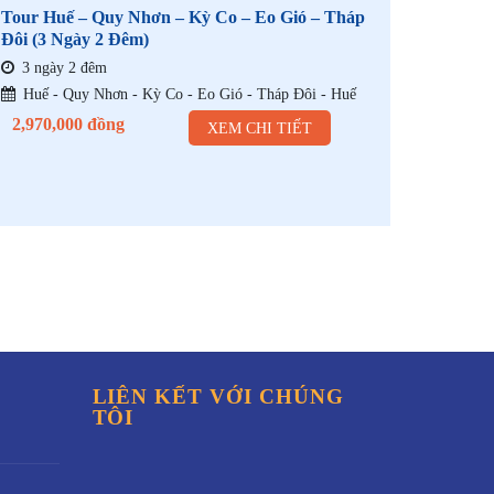
Tour Huế – Quy Nhơn – Kỳ Co – Eo Gió – Tháp
List tou
Đôi (3 Ngày 2 Đêm)
sinh
3 ngày 2 đêm
Một số
Huế - Quy Nhơn - Kỳ Co - Eo Gió - Tháp Đôi - Huế
Khởi h
2,970,000
đồng
XEM CHI TIẾT
LIÊN KẾT VỚI CHÚNG
TÔI