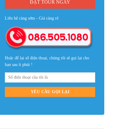
ĐẶT TOUR NGAY
Liên hệ càng sớm - Giá càng rẻ
Hoặc để lại số điện thoại, chúng tôi sẽ gọi lại cho
bạn sau ít phút !