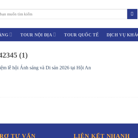
ÀNG
TOUR NỘI ĐỊA
TOUR QUỐC TẾ
DỊCH VỤ KHÁ
42345 (1)
iệm lễ hội Ánh sáng và Di sản 2026 tại Hội An
RỢ TƯ VẤN
LIÊN KẾT NHANH