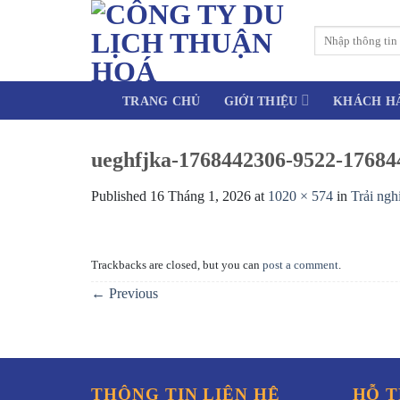
Skip
to
Tìm
kiếm:
content
TRANG CHỦ
GIỚI THIỆU
KHÁCH H
ueghfjka-1768442306-9522-17684
Published
16 Tháng 1, 2026
at
1020 × 574
in
Trải ngh
Trackbacks are closed, but you can
post a comment
.
←
Previous
THÔNG TIN LIÊN HỆ
HỖ T