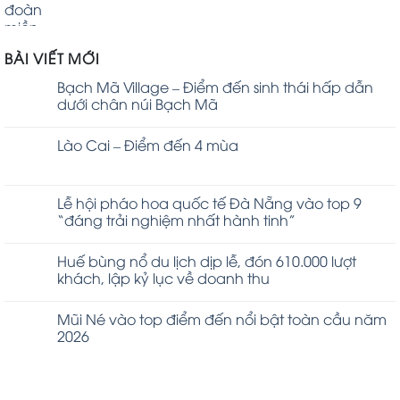
BÀI VIẾT MỚI
Bạch Mã Village – Điểm đến sinh thái hấp dẫn
dưới chân núi Bạch Mã
Lào Cai – Điểm đến 4 mùa
Lễ hội pháo hoa quốc tế Đà Nẵng vào top 9
“đáng trải nghiệm nhất hành tinh”
Huế bùng nổ du lịch dịp lễ, đón 610.000 lượt
khách, lập kỷ lục về doanh thu
Mũi Né vào top điểm đến nổi bật toàn cầu năm
2026