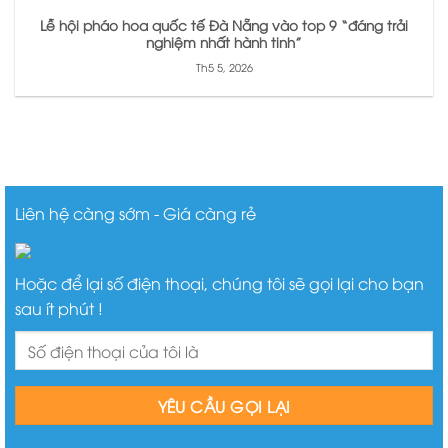
Lễ hội pháo hoa quốc tế Đà Nẵng vào top 9 “đáng trải
nghiệm nhất hành tinh”
Th5 5, 2026
Liên hệ càng sớm - Giá càng rẻ
Hoặc để lại số điện thoại, chúng tôi sẽ gọi lại cho bạn
sau ít phút !