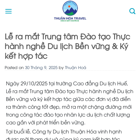
Skip
to
content
Lễ ra mắt Trung tâm Đào tạo Thực
hành nghề Du lịch Bền vững & Ký
kết hợp tác
Posted on
30 Tháng 9, 2025
by
Thuận Hoá
Ngày 29/10/2025 tại trường Cao đẳng Du lịch Huế,
Lễ ra mắt Trung tâm Đào tạo Thực hành nghề Du lịch
Bền vững và ký kết hợp tác giữa các đơn vị đã diễn
ra thành công tốt đẹp, mở ra một chặng đường mới
trong công tác đào tạo nhân lực du lịch chất lượng
cao gắn với phát triển bền vững.
Tại buổi lễ, Công ty Du lịch Thuận Hóa vinh hạnh
được mời tham dự và cùng ký cam kết hợp tác,